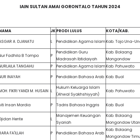
IAIN SULTAN AMAI GORONTALO TAHUN 2024
NAMA
JK
PRODI LULUS
KOTA/KAB.
ASGAR A. DJANATU
L
Pendidikan Agama Islam
Kab. Tojo Una-U
Pendidikan Guru
Kab. Bolaang
Nur Fadhila B Tompo
P
Madrasah Ibtidaiyah
Mongondow
NURLAILA TANGAHU
P
Pendidikan Agama Islam
Kab. Pohuwato
NUR INAYAH
P
Pendidikan Bahasa Arab
Kab. Buol
Hukum Keluarga Islam
MOH. FIKRI YANDI M. HUSAIN
L
Kab. Pohuwato
(Ahwal Syakhshiyyah)
siti Insan Mardia
P
Tadris Bahasa Inggris
Kab. Buol
Manajemen Keuangan
Kab. Bolaang
Djidan Hente
L
Syariah
Mongondow Utar
Kab. Bolaang
RARA FA'ILLAH
P
Pendidikan Bahasa Arab
Mongondow Timu