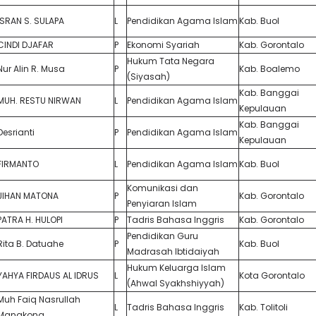
ISRAN S. SULAPA
L
Pendidikan Agama Islam
Kab. Buol
CINDI DJAFAR
P
Ekonomi Syariah
Kab. Gorontalo
Hukum Tata Negara
Nur Alin R. Musa
P
Kab. Boalemo
(Siyasah)
Kab. Banggai
MUH. RESTU NIRWAN
L
Pendidikan Agama Islam
Kepulauan
Kab. Banggai
Desrianti
P
Pendidikan Agama Islam
Kepulauan
FIRMANTO
L
Pendidikan Agama Islam
Kab. Buol
Komunikasi dan
JIHAN MATONA
P
Kab. Gorontalo
Penyiaran Islam
PATRA H. HULOPI
P
Tadris Bahasa Inggris
Kab. Gorontalo
Pendidikan Guru
Rita B. Datuahe
P
Kab. Buol
Madrasah Ibtidaiyah
Hukum Keluarga Islam
YAHYA FIRDAUS AL IDRUS
L
Kota Gorontalo
(Ahwal Syakhshiyyah)
Muh Faiq Nasrullah
L
Tadris Bahasa Inggris
Kab. Tolitoli
Mangkona