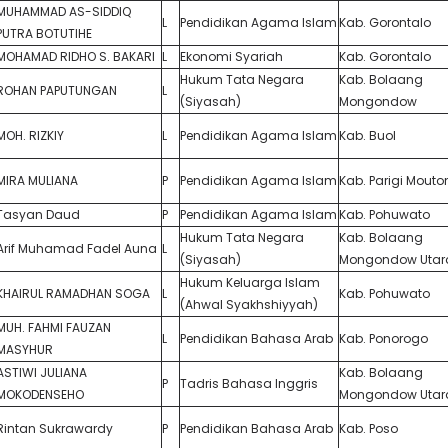
MUHAMMAD AS-SIDDIQ
L
Pendidikan Agama Islam
Kab. Gorontalo
PUTRA BOTUTIHE
MOHAMAD RIDHO S. BAKARI
L
Ekonomi Syariah
Kab. Gorontalo
Hukum Tata Negara
Kab. Bolaang
ROHAN PAPUTUNGAN
L
(Siyasah)
Mongondow
MOH. RIZKIY
L
Pendidikan Agama Islam
Kab. Buol
MIRA MULIANA
P
Pendidikan Agama Islam
Kab. Parigi Mout
Tasyan Daud
P
Pendidikan Agama Islam
Kab. Pohuwato
Hukum Tata Negara
Kab. Bolaang
Arif Muhamad Fadel Auna
L
(Siyasah)
Mongondow Utar
Hukum Keluarga Islam
KHAIRUL RAMADHAN SOGA
L
Kab. Pohuwato
(Ahwal Syakhshiyyah)
MUH. FAHMI FAUZAN
L
Pendidikan Bahasa Arab
Kab. Ponorogo
MASYHUR
ASTIWI JULIANA
Kab. Bolaang
P
Tadris Bahasa Inggris
MOKODENSEHO
Mongondow Utar
Rintan Sukrawardy
P
Pendidikan Bahasa Arab
Kab. Poso