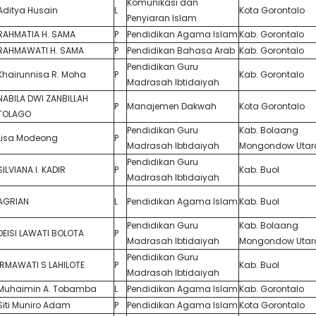
Komunikasi dan
Aditya Husain
L
Kota Gorontalo
Penyiaran Islam
RAHMATIA H. SAMA
P
Pendidikan Agama Islam
Kab. Gorontalo
RAHMAWATI H. SAMA
P
Pendidikan Bahasa Arab
Kab. Gorontalo
Pendidikan Guru
Khairunnisa R. Moha
P
Kab. Gorontalo
Madrasah Ibtidaiyah
NABILA DWI ZANBILLAH
P
Manajemen Dakwah
Kota Gorontalo
TOLAGO
Pendidikan Guru
Kab. Bolaang
Lisa Modeong
P
Madrasah Ibtidaiyah
Mongondow Utar
Pendidikan Guru
SILVIANA I. KADIR
P
Kab. Buol
Madrasah Ibtidaiyah
AGRIAN
L
Pendidikan Agama Islam
Kab. Buol
Pendidikan Guru
Kab. Bolaang
DEISI LAWATI BOLOTA
P
Madrasah Ibtidaiyah
Mongondow Utar
Pendidikan Guru
IRMAWATI S LAHILOTE
P
Kab. Buol
Madrasah Ibtidaiyah
Muhaimin A. Tobamba
L
Pendidikan Agama Islam
Kab. Gorontalo
Siti Muniro Adam
P
Pendidikan Agama Islam
Kota Gorontalo