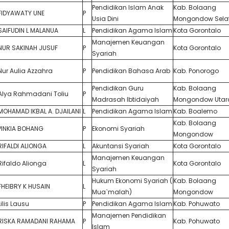
Pendidikan Islam Anak
Kab. Bolaang
FIDYAWATY UNE
P
Usia Dini
Mongondow Sela
SAIFUDIN L MALANUA
L
Pendidikan Agama Islam
Kota Gorontalo
Manajemen Keuangan
NUR SAKINAH JUSUF
P
Kota Gorontalo
Syariah
Nur Aulia Azzahra
P
Pendidikan Bahasa Arab
Kab. Ponorogo
Pendidikan Guru
Kab. Bolaang
Alya Rahmadani Toliu
P
Madrasah Ibtidaiyah
Mongondow Utar
MOHAMAD IKBAL A. DJAILANI
L
Pendidikan Agama Islam
Kab. Boalemo
Kab. Bolaang
PINKIA BOHANG
P
Ekonomi Syariah
Mongondow
RIFALDI ALIONGA
L
Akuntansi Syariah
Kota Gorontalo
Manajemen Keuangan
Rifaldo Alionga
L
Kota Gorontalo
Syariah
Hukum Ekonomi Syariah (
Kab. Bolaang
FHEIBRY K HUSAIN
L
Mua`malah)
Mongondow
Lilis Lausu
P
Pendidikan Agama Islam
Kab. Pohuwato
Manajemen Pendidikan
RISKA RAMADANI RAHAMA
P
Kab. Pohuwato
Islam