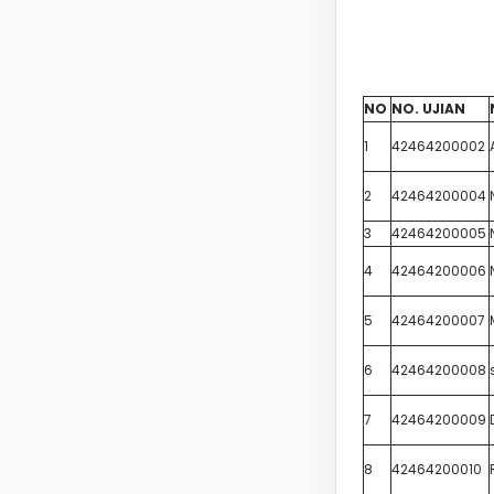
NO
NO. UJIAN
1
42464200002
2
42464200004
3
42464200005
4
42464200006
5
42464200007
6
42464200008
7
42464200009
8
42464200010