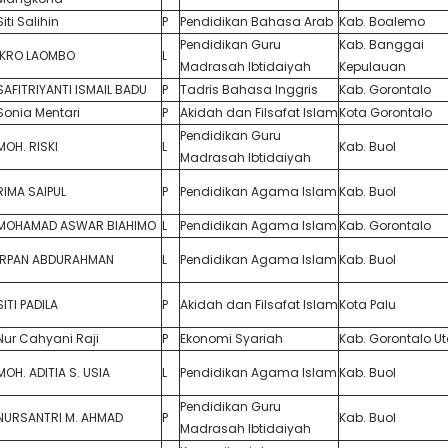
Siti Salihin
P
Pendidikan Bahasa Arab
Kab. Boalemo
Pendidikan Guru
Kab. Banggai
IKRO LAOMBO
L
Madrasah Ibtidaiyah
Kepulauan
SAFITRIYANTI ISMAIL BADU
P
Tadris Bahasa Inggris
Kab. Gorontalo
Sonia Mentari
P
Akidah dan Filsafat Islam
Kota Gorontalo
Pendidikan Guru
MOH. RISKI
L
Kab. Buol
Madrasah Ibtidaiyah
RIMA SAIPUL
P
Pendidikan Agama Islam
Kab. Buol
MOHAMAD ASWAR BIAHIMO
L
Pendidikan Agama Islam
Kab. Gorontalo
IRPAN ABDURAHMAN
L
Pendidikan Agama Islam
Kab. Buol
SITI PADILA
P
Akidah dan Filsafat Islam
Kota Palu
Nur Cahyani Raji
P
Ekonomi Syariah
Kab. Gorontalo U
MOH. ADITIA S. USIA
L
Pendidikan Agama Islam
Kab. Buol
Pendidikan Guru
NURSANTRI M. AHMAD
P
Kab. Buol
Madrasah Ibtidaiyah