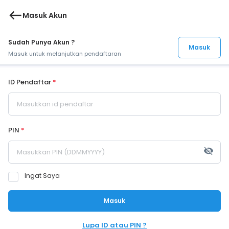
west
Masuk Akun
Sudah Punya Akun ?
Masuk
Masuk untuk melanjutkan pendaftaran
ID Pendaftar
*
PIN
*
visibility_off
Ingat Saya
Masuk
Lupa ID atau PIN ?